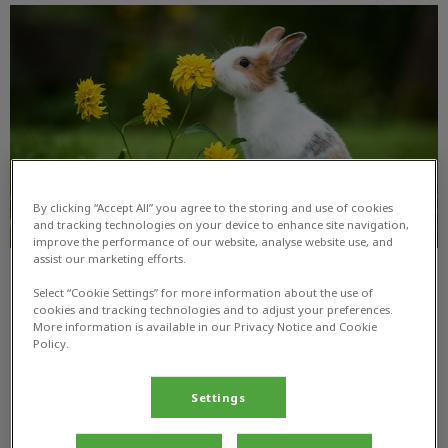
Maand van het konijn
By clicking “Accept All” you agree to the storing and use of cookies
and tracking technologies on your device to enhance site navigation,
improve the performance of our website, analyse website use, and
assist our marketing efforts.
Maand van het konijn
Select “Cookie Settings” for more information about the use of
cookies and tracking technologies and to adjust your preferences.
More information is available in our Privacy Notice and Cookie
In de maanden maart, april en mei geven wij extra
Policy.
aandacht aan het konijn als huisdier. Daarbij bieden wij
verschillende acties
Settings
Lees hier meer over