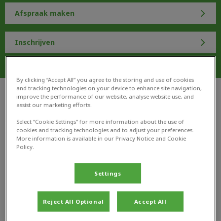
Afspraak maken
Inschrijven
By clicking “Accept All” you agree to the storing and use of cookies
and tracking technologies on your device to enhance site navigation,
Bent u voor het eerst eigenaar van een huisdier en bent
improve the performance of our website, analyse website use, and
assist our marketing efforts.
u op zoek naar een fijne dierenarts met hart voor
dieren? Of heeft u juist ruimschoots ervaring met
Select “Cookie Settings” for more information about the use of
cookies and tracking technologies and to adjust your preferences.
dierenartsen en weet u precies wat u zoekt in een
More information is available in our Privacy Notice and Cookie
praktijk?
Policy.
Een goede bereikbaarheid, juiste informatievoorziening,
Settings
openheid binnen de praktijk, duidelijkheid betreft
kosten, samenwerking met specialisten en uiteraard de
Reject All Optional
Accept All
beste zorg voor uw dier. Dat is waar wij voor staan. Wij
zijn een zeer betrokken, professioneel team met tijd