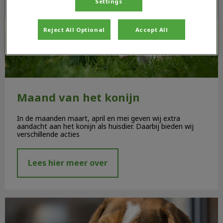
Settings
Reject All Optional
Accept All
Maand van het konijn
In de maanden maart, april en mei geven wij extra
aandacht aan het konijn als huisdier. Daarbij bieden wij
verschillende acties
Lees hier meer over
Vet Essentials